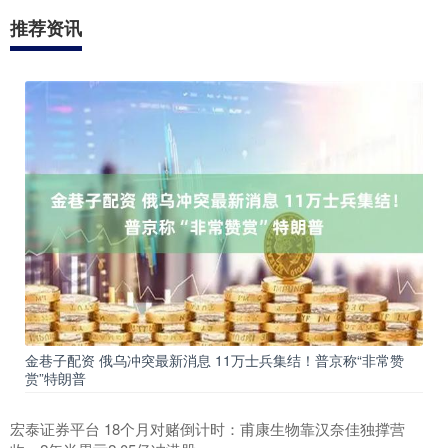
推荐资讯
金巷子配资 俄乌冲突最新消息 11万士兵集结！普京称“非常赞
赏”特朗普
宏泰证券平台 18个月对赌倒计时：甫康生物靠汉奈佳独撑营