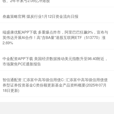
收、2年半累亏2.05亿冲港股
叁鑫策略官网 煤炭行业1月12日资金流向日报
端盛康优配APP下载 多重爆点炸市，阿里巴巴狂飙9%，宣布与
英伟达开展AI合作！高“含BA量”港股互联网ETF（513770）涨
2.69%
中金配资APP下载 美国经济数据推动美元指数升至98.40附近，
市场聚焦PCE通胀报告
智信通配资 汇添富中高等级信用债C: 汇添富中高等级信用债债
券型证券投资基金C类份额更新基金产品资料概要(2025年07月
18日更新)