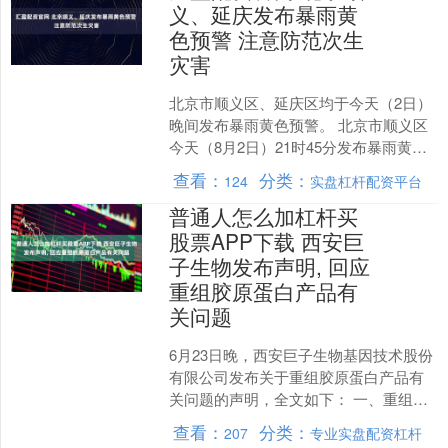
义、延庆发布暴雨黄
色预警 注意防范次生
灾害
北京市顺义区、延庆区均于今天（2日）
晚间发布暴雨黄色预警。 北京市顺义区
今天（8月2日）21时45分发布暴雨黄色
预警。预计，当前至8月3日02时，顺义
查看：
分类：
124
实盘杠杆配资平台
区局地小时....
普通人怎么加杠杆买
股票APP下载 西安巨
子生物发布声明, 回应
重组胶原蛋白产品有
关问题
6月23日晚，西安巨子生物基因技术股份
有限公司发布关于重组胶原蛋白产品有
关问题的声明，全文如下： 一、重组胶
原蛋白技术探索历程 西安巨子生物于
查看：
分类：
207
专业实盘配资杠杆
2001年申请了国....