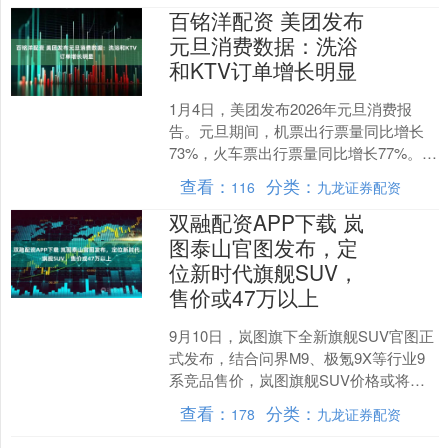
百铭洋配资 美团发布
元旦消费数据：洗浴
和KTV订单增长明显
1月4日，美团发布2026年元旦消费报
告。元旦期间，机票出行票量同比增长
73%，火车票出行票量同比增长77%。洗
浴行业订单量同比增长57%，KTV订单量
查看：
分类：
116
九龙证券配资
同比增长....
双融配资APP下载 岚
图泰山官图发布，定
位新时代旗舰SUV，
售价或47万以上
9月10日，岚图旗下全新旗舰SUV官图正
式发布，结合问界M9、极氪9X等行业9
系竞品售价，岚图旗舰SUV价格或将在
47万以上。 外观方面，岚图泰山采用全
查看：
分类：
178
九龙证券配资
新一代家....