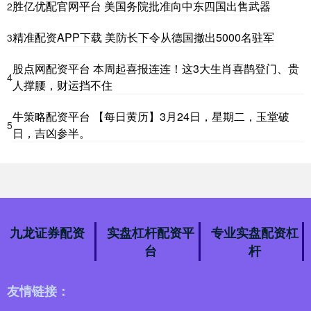
胜亿优配官网平台 美国务院批准向中东四国出售武器
2
精准配资APP下载 美防长下令从德国撤出5000名驻军
3
股点网配资平台 本周起喜报连连！这3大生肖喜鹊登门、贵
4
人撑腰，财运挡不住
牛策略配资平台 【每日黄历】3月24日，星期二，玉堂破
5
日，吉凶参半。
九龙证券配资
实盘杠杆配资平
专业实盘配资杠
台
杆
友情链接：