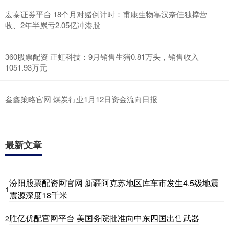
宏泰证券平台 18个月对赌倒计时：甫康生物靠汉奈佳独撑营
收、2年半累亏2.05亿冲港股
360股票配资 正虹科技：9月销售生猪0.81万头，销售收入
1051.93万元
叁鑫策略官网 煤炭行业1月12日资金流向日报
最新文章
汾阳股票配资网官网 新疆阿克苏地区库车市发生4.5级地震
1
震源深度18千米
胜亿优配官网平台 美国务院批准向中东四国出售武器
2