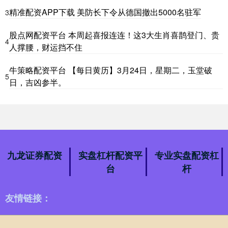
精准配资APP下载 美防长下令从德国撤出5000名驻军
3
股点网配资平台 本周起喜报连连！这3大生肖喜鹊登门、贵
4
人撑腰，财运挡不住
牛策略配资平台 【每日黄历】3月24日，星期二，玉堂破
5
日，吉凶参半。
九龙证券配资
实盘杠杆配资平
专业实盘配资杠
台
杆
友情链接：