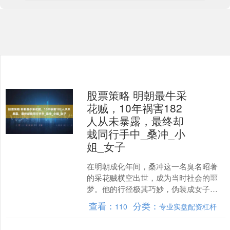
股票策略 明朝最牛采
花贼，10年祸害182
人从未暴露，最终却
栽同行手中_桑冲_小
姐_女子
在明朝成化年间，桑冲这一名臭名昭著
的采花贼横空出世，成为当时社会的噩
梦。他的行径极其巧妙，伪装成女子，
专门潜入富贵人家的闺中，侵害无数妇
查看：
分类：
110
专业实盘配资杠杆
女。桑冲的作案方式非常高....