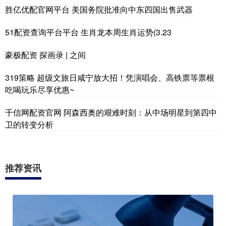
胜亿优配官网平台 美国务院批准向中东四国出售武器
51配资查询平台平台 生肖龙本周生肖运势(3.23
豪极配资 探画录 | 之间
319策略 超级文旅日咸宁放大招！凭演唱会、高铁票等票根
吃喝玩乐尽享优惠~
千信网配资官网 阿森西奥的艰难时刻：从中场明星到第四中
卫的转变分析
推荐资讯