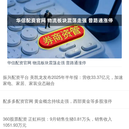
华信配资官网 物流板块震荡走强 普路通涨停
振兴配资平台 美凯龙发布2025年半年报：营收33.37亿元，加速
家电、家居、家装业态融合
配多多配资官网 黄金概念持续走强，西部黄金等多股涨停
360股票配资 正虹科技：9月销售生猪0.81万头，销售收入
1051.93万元