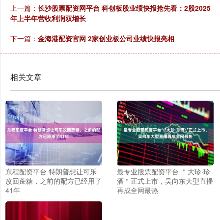
上一篇：
长沙股票配资网平台 科创板股业绩快报抢先看：2股2025
年上半年营收利润双增长
下一篇：
金海港配资官网 2家创业板公司业绩快报亮相
相关文章
东程配资平台 特朗普想让可乐
最专业股票配资平台 ＂大珍·珍
改回蔗糖，之前的配方已经用了
酒＂正式上市，吴向东大型直播
41年
再成全网最热