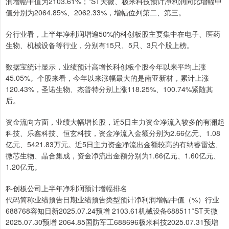
润增幅中值为2103.61%；*ST天微、极米科技预计净利润同比增幅中
值分别为2064.85%、2062.33%，增幅位列第二、第三。
分行业看，上半年净利润增逾50%的科创板股主要集中在电子、医药
生物、机械设备等行业，分别有15只、5只、3只个股上榜。
数据宝统计显示，业绩预计高增长科创板个股今年以来平均上涨
45.05%。个股来看，今年以来涨幅最大的是南亚新材，累计上涨
120.43%，圣诺生物、杰普特分别上涨118.25%、100.74%紧随其
后。
资金流向方面，业绩大幅增长股，近5日主力资金净流入较多的有澜起
科技、乐鑫科技、恒玄科技，资金净流入金额分别为2.66亿元、1.08
亿元、5421.83万元。近5日主力资金净流出金额较高的有纳睿雷达、
微芯生物、晶合集成，资金净流出金额分别为1.66亿元、1.60亿元、
1.20亿元。
科创板公司上半年净利润预计增幅排名
代码简称业绩预告日期业绩预告类型预计净利润增幅中值（%）行业
688768容知日新2025.07.24预增 2103.61机械设备688511*ST天微
2025.07.30预增 2064.85国防军工688696极米科技2025.07.31预增