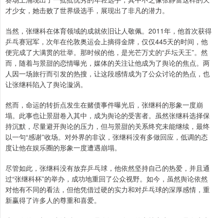
才少女，她击败了世界级选手，展现出了非凡的潜力。
当然，张继科在体育领域的成就依旧让人敬佩。2011年，他首次获得
乒乓赛冠军，次年在伦敦奥运会上摘得金牌，仅仅445天的时间，他
便完成了大满贯的壮举。那时候的他，是光芒万丈的“乒坛天王”。然
而，随着与景甜的恋情曝光，媒体的关注让他成为了舆论的焦点。两
人因一场旅行而引发的热搜，让这段感情成为了公众讨论的热点，也
让张继科陷入了舆论漩涡。
然而，命运的转折点发生在赌债事件曝光后，张继科的形象一度崩
塌。此事也让景甜卷入其中，成为舆论的受害者。虽然张继科选择保
持沉默，尽量避开舆论的压力，但与景甜的关系终究未能继续，最终
以一句“感谢”收场。对外界的非议，张继科没有多做回应，低调的态
度让他在娱乐圈的形象一度遭遇崩塌。
尽管如此，张继科没有放弃乒乓球，他依然坚持自己的热爱，并且通
过“张继科杯”的举办，成功地重回了公众视野。如今，虽然舆论依然
对他有不同的看法，但他凭借过硬的实力和对乒乓球的深厚感情，重
新赢得了许多人的尊重和喜爱。