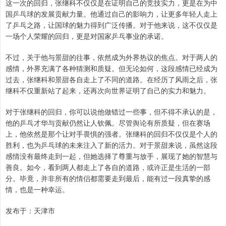
这一次的回归，张继科不仅仅是在证明自己的竞技实力，更是在为中
国乒乓球的发展贡献力量。他通过自己的影响力，让更多年轻人走上
了乒乓之路，让国球的魅力得到广泛传播。对于他来说，这不仅仅是
一场个人荣耀的回归，更是对国家乒乓事业的承诺。
不过，关于他与景甜的往事，依然成为外界热议的焦点。对于两人的
感情，外界充满了各种猜测和质疑。但无论如何，这段感情已经成为
过去，张继科和景甜各自走上了不同的道路。在经历了风雨之后，张
继科不仅重新站了起来，还再次向世界证明了自己的实力和魅力。
对于张继科的回归，你可以说他做错过一些事，但不得不承认的是，
他的乒乓才华与贡献仍然让人钦佩。尽管舆论有所质疑，但在赛场
上，他依然是那个让对手畏惧的强者。张继科的回归不仅仅是个人的
胜利，也为乒乓球的未来注入了新的活力。对于景甜来说，虽然这段
感情没有最终走到一起，但她选择了尊重与放手，展现了她的智慧与
善良。如今，看到两人都走上了各自的道路，或许正是生活的一部
分。毕竟，并非所有的情侣都需要走到最后，能有过一段真挚的感
情，也是一种幸运。
发布于：天津市