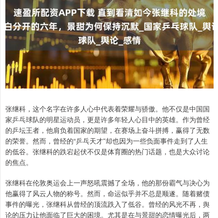
张继科，这个名字在许多人心中代表着荣耀与骄傲。他不仅是中国国
家乒乓球队的明星运动员，更是许多年轻人心目中的英雄。作为曾经
的乒坛王者，他肩负着国家的期望，在赛场上奋斗拼搏，赢得了无数
的荣誉。然而，曾经的“乒乓天才”却也因为一些负面事件走到了人生
的低谷。张继科的跌宕起伏不仅是体育圈的热门话题，也是大众讨论
的焦点。
张继科在伦敦奥运会上一声怒吼震撼了全场，他的那份霸气与决心为
他赢得了风云人物的称号。然而，命运似乎并不总是顺遂。随着赌债
事件的曝光，张继科从曾经的顶流跌入了低谷。曾经的风光不再，舆
论的压力让他面临了巨大的困境。尤其是在与景甜的恋情曝光后，两