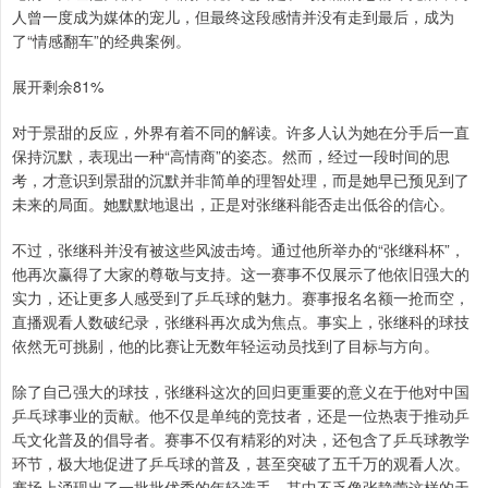
人曾一度成为媒体的宠儿，但最终这段感情并没有走到最后，成为
了“情感翻车”的经典案例。
展开剩余81%
对于景甜的反应，外界有着不同的解读。许多人认为她在分手后一直
保持沉默，表现出一种“高情商”的姿态。然而，经过一段时间的思
考，才意识到景甜的沉默并非简单的理智处理，而是她早已预见到了
未来的局面。她默默地退出，正是对张继科能否走出低谷的信心。
不过，张继科并没有被这些风波击垮。通过他所举办的“张继科杯”，
他再次赢得了大家的尊敬与支持。这一赛事不仅展示了他依旧强大的
实力，还让更多人感受到了乒乓球的魅力。赛事报名名额一抢而空，
直播观看人数破纪录，张继科再次成为焦点。事实上，张继科的球技
依然无可挑剔，他的比赛让无数年轻运动员找到了目标与方向。
除了自己强大的球技，张继科这次的回归更重要的意义在于他对中国
乒乓球事业的贡献。他不仅是单纯的竞技者，还是一位热衷于推动乒
乓文化普及的倡导者。赛事不仅有精彩的对决，还包含了乒乓球教学
环节，极大地促进了乒乓球的普及，甚至突破了五千万的观看人次。
赛场上涌现出了一批批优秀的年轻选手，其中不乏像张静蕾这样的天